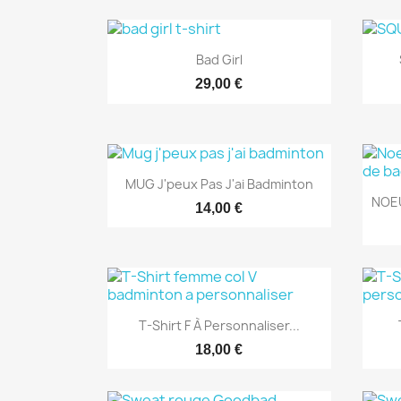
Aperçu rapide

Bad Girl
29,00 €
Aperçu rapide

MUG J'peux Pas J'ai Badminton
NOEU
14,00 €
Aperçu rapide

T-Shirt F À Personnaliser...
18,00 €