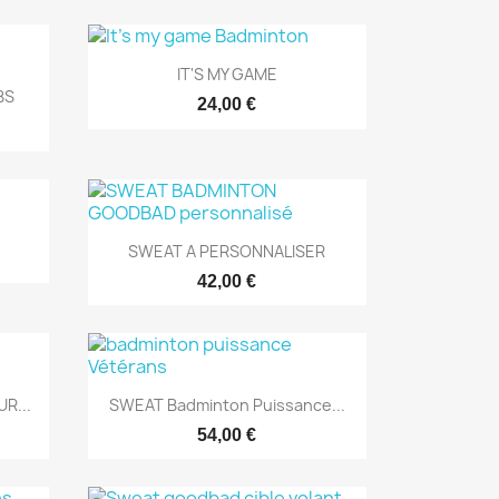
Aperçu rapide

IT'S MY GAME
BS
24,00 €
Aperçu rapide

SWEAT A PERSONNALISER
42,00 €
Aperçu rapide

R...
SWEAT Badminton Puissance...
54,00 €