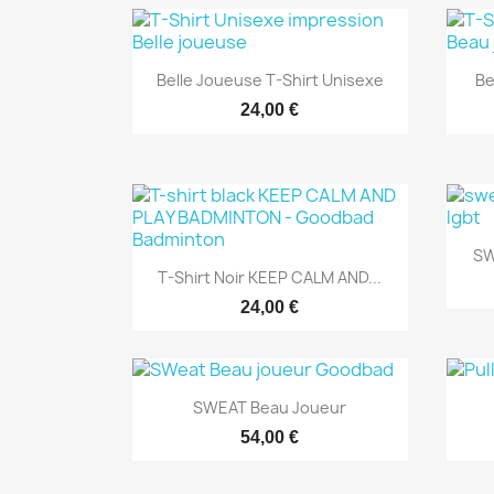
Aperçu rapide

Belle Joueuse T-Shirt Unisexe
Be
24,00 €
SW
Aperçu rapide

T-Shirt Noir KEEP CALM AND...
24,00 €
Aperçu rapide

SWEAT Beau Joueur
54,00 €