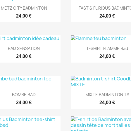
Aperçu rapide
Aperçu rapide


METZ CITY BADMINTON
FAST & FURIOUS BADMINT
24,00 €
24,00 €
Aperçu rapide
Aperçu rapide


BAD SENSATION
T-SHIRT FLAMME Bad
24,00 €
24,00 €
Aperçu rapide
Aperçu rapide


BOMBE BAD
MIXTE BADMINTON TS
24,00 €
24,00 €