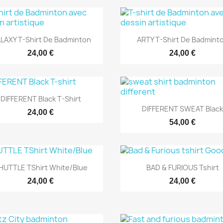
Aperçu rapide
Aperçu rapide


LAXY T-Shirt De Badminton
ARTY T-Shirt De Badmint
24,00 €
24,00 €
Aperçu rapide

DIFFERENT Black T-Shirt
Aperçu rapide

DIFFERENT SWEAT Black
24,00 €
54,00 €
Aperçu rapide
Aperçu rapide


HUTTLE TShirt White/Blue
BAD & FURIOUS Tshirt
24,00 €
24,00 €