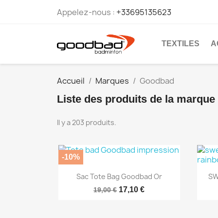
Appelez-nous :
+33695135623
TEXTILES
A
Accueil
Marques
Goodbad
Liste des produits de la marqu
Il y a 203 produits.
-10%
Aperçu rapide

Sac Tote Bag Goodbad Or
SW
17,10 €
19,00 €