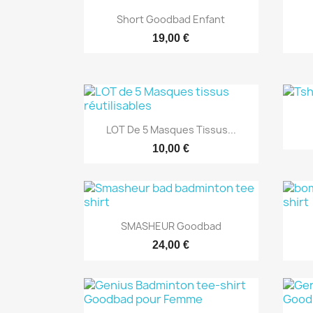
Aperçu rapide

Short Goodbad Enfant
19,00 €
Aperçu rapide

LOT De 5 Masques Tissus...
10,00 €
Aperçu rapide

SMASHEUR Goodbad
24,00 €