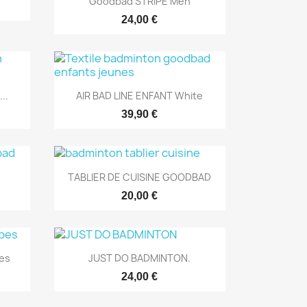
Goodbad STRIPE Men
24,00 €
Aperçu rapide

..
AIR BAD LINE ENFANT White
39,90 €
Aperçu rapide

TABLIER DE CUISINE GOODBAD
20,00 €
Aperçu rapide

es
JUST DO BADMINTON.
24,00 €