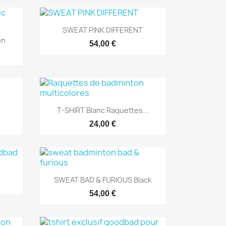
Aperçu rapide

SWEAT PINK DIFFERENT
on
54,00 €
Aperçu rapide

T-SHIRT Blanc Raquettes...
24,00 €
Aperçu rapide

SWEAT BAD & FURIOUS Black
54,00 €