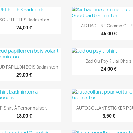
Aperçu rapide

SQUELETTES Badminton
Aperçu rapide

AIR BAD LINE Gamme CLU
24,00 €
45,00 €
Aperçu rapide

Bad Ou Psy ? J'ai Choisi
Aperçu rapide

D PAPILLON BOIS Badminton
24,00 €
29,00 €
Aperçu rapide
Aperçu rapide


T-Shirt À Personnaliser...
AUTOCOLLANT STICKER POU
18,00 €
3,50 €