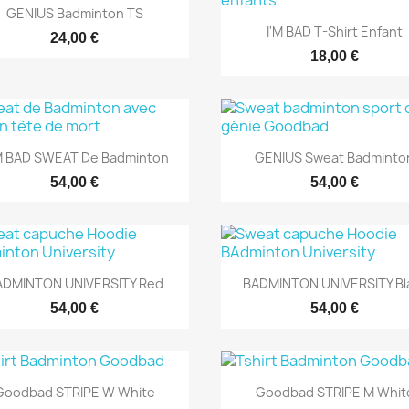
Aperçu rapide

GENIUS Badminton TS
Aperçu rapide

I'M BAD T-Shirt Enfant
24,00 €
18,00 €
Aperçu rapide
Aperçu rapide


AM BAD SWEAT De Badminton
GENIUS Sweat Badminto
54,00 €
54,00 €
Aperçu rapide
Aperçu rapide


ADMINTON UNIVERSITY Red
BADMINTON UNIVERSITY Bl
54,00 €
54,00 €
Aperçu rapide
Aperçu rapide


Goodbad STRIPE W White
Goodbad STRIPE M Whit