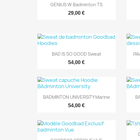
Aperçu rapide

GENIUS W Badminton TS
29,00 €
Aperçu rapide

BAD IS SO GOOD Sweat
I'
54,00 €
Aperçu rapide

BADMINTON UNIVERSITY Marine
B
54,00 €
Aperçu rapide
