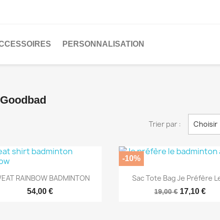
CCESSOIRES
PERSONNALISATION
e Goodbad
Trier par :
Choisir
-10%
Aperçu rapide
Aperçu rapide


EAT RAINBOW BADMINTON
Sac Tote Bag Je Préfère Le
54,00 €
17,10 €
19,00 €