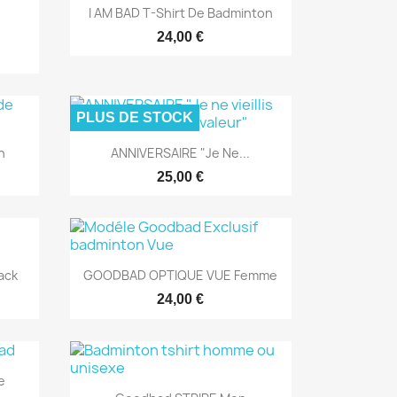
Aperçu rapide

I AM BAD T-Shirt De Badminton
24,00 €
PLUS DE STOCK
Aperçu rapide

n
ANNIVERSAIRE "Je Ne...
25,00 €
Aperçu rapide

ack
GOODBAD OPTIQUE VUE Femme
24,00 €
e
Aperçu rapide
