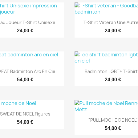
Aperçu rapide
Aperçu rapide


au Joueur T-Shirt Unisexe
T-Shirt Vétéran Une Autre
24,00 €
24,00 €
Aperçu rapide
Aperçu rapide


EAT Badminton Arc En Ciel
Badminton LGBT+ T-Shirt.
54,00 €
24,00 €
Aperçu rapide

SWEAT DE NOEL Figures
Aperçu rapide

"PULL MOCHE DE NOEL"
54,00 €
54,00 €