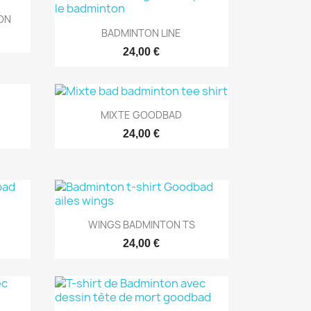
ON
Aperçu rapide

BADMINTON LINE
24,00 €
Aperçu rapide

MIXTE GOODBAD
24,00 €
Aperçu rapide

WINGS BADMINTON TS
24,00 €