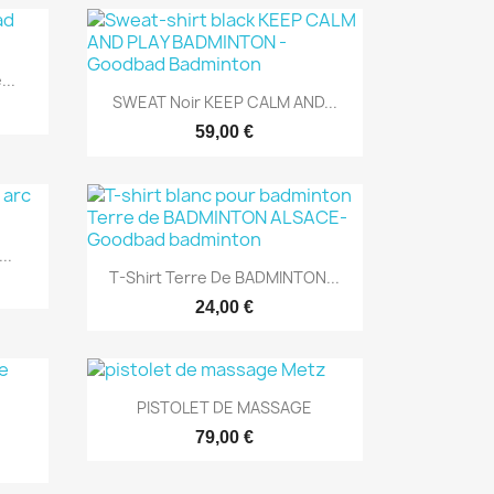
...
Aperçu rapide

SWEAT Noir KEEP CALM AND...
59,00 €
..
Aperçu rapide

T-Shirt Terre De BADMINTON...
24,00 €
Aperçu rapide

PISTOLET DE MASSAGE
79,00 €