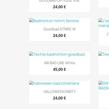
GOODBAD OPTIQUE VUE
24,00 €
Aperçu rapide

Goodbad STRIPE W
J
24,00 €
Aperçu rapide

AIR BAD LINE White
45,00 €
Aperçu rapide

HALLOWEEN PARTY
24,00 €