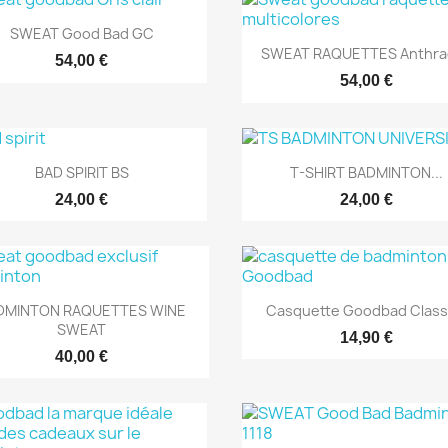
Aperçu rapide

SWEAT Good Bad GC
Aperçu rapide

SWEAT RAQUETTES Anthra
54,00 €
54,00 €
Aperçu rapide
Aperçu rapide


BAD SPIRIT BS
T-SHIRT BADMINTON...
24,00 €
24,00 €
Aperçu rapide
Aperçu rapide


DMINTON RAQUETTES WINE
Casquette Goodbad Class
SWEAT
14,90 €
40,00 €