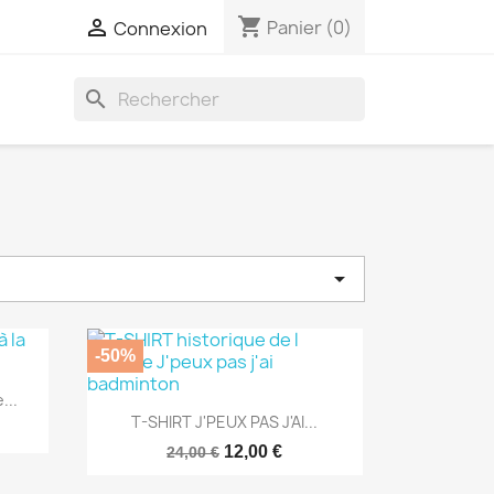
shopping_cart

Panier
(0)
Connexion
search

-50%
...
Aperçu rapide

T-SHIRT J'PEUX PAS J'AI...
12,00 €
24,00 €