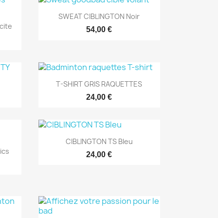
Aperçu rapide

SWEAT CIBLINGTON Noir
cite
54,00 €
Aperçu rapide

T-SHIRT GRIS RAQUETTES
24,00 €
Aperçu rapide

CIBLINGTON TS Bleu
ics
24,00 €