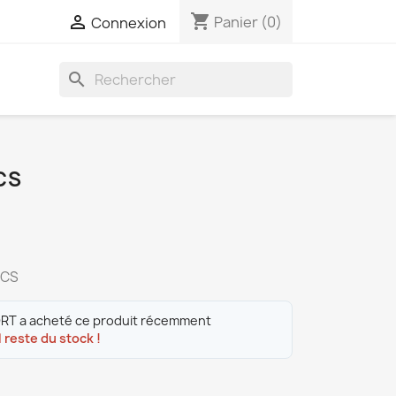
shopping_cart

Panier
(0)
Connexion
search
CS
ICS
RT a acheté ce produit récemment
 reste du stock !