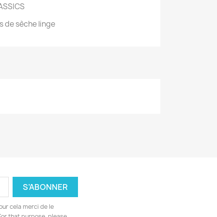
LASSICS
s de sèche linge
ur cela merci de le
For that purpose, please