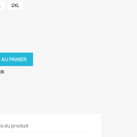
L
2XL
 AU PANIER
ck
ls du produit