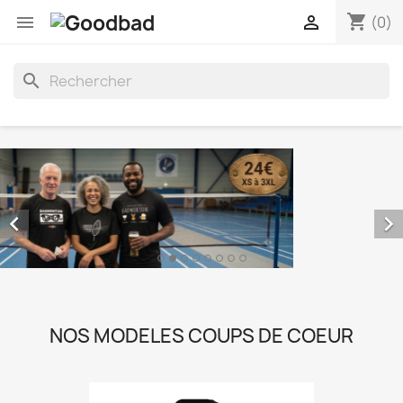
shopping_cart


(0)
search


NOS MODELES COUPS DE COEUR