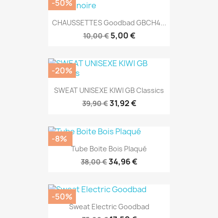
-20%
SWEAT UNISEXE KIWI GB Classics
31,92 €
39,90 €
-8%
Tube Boite Bois Plaqué
34,96 €
38,00 €
-50%
Sweat Electric Goodbad
17,50 €
35,00 €
Tous les produits en promotion
