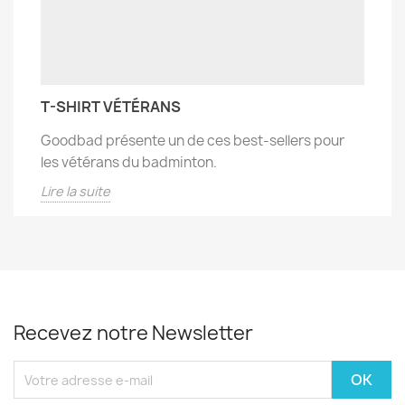
T-SHIRT VÉTÉRANS
Goodbad présente un de ces best-sellers pour
les vétérans du badminton.
Lire la suite
Recevez notre Newsletter
Vous pouvez vous désinscrire à tout moment. Pour cela merci de le
signaler. You may unsubscribe at any moment. For that purpose, please
find our contact info in the legal notice.
Facebook
Twitter
YouTube
Instagram