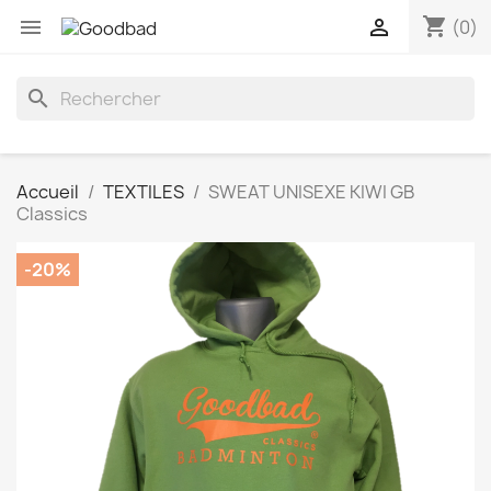
shopping_cart


(0)
search
Accueil
TEXTILES
SWEAT UNISEXE KIWI GB
Classics
-20%