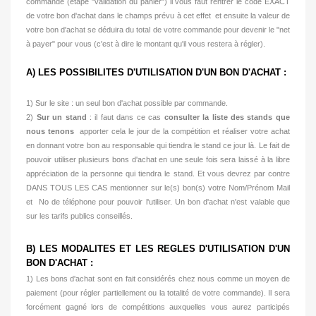
commande (étape "validation du panier") il vous faut rentrer le code EXACT
de votre bon d'achat dans le champs prévu à cet effet et ensuite la valeur de
votre bon d'achat se déduira du total de votre commande pour devenir le "net
à payer" pour vous (c'est à dire le montant qu'il vous restera à régler).
A) LES POSSIBILITES D'UTILISATION D'UN BON D'ACHAT :
1) Sur le site : un seul bon d'achat possible par commande.
2)
Sur un stand
: il faut dans ce cas
consulter la liste des stands que
nous tenons
apporter cela le jour de la compétition et réaliser votre achat
en donnant votre bon au responsable qui tiendra le stand ce jour là. Le fait de
pouvoir utiliser plusieurs bons d'achat en une seule fois sera laissé à la libre
appréciation de la personne qui tiendra le stand. Et vous devrez par contre
DANS TOUS LES CAS mentionner sur le(s) bon(s) votre Nom/Prénom Mail
et No de téléphone pour pouvoir l'utiliser. Un bon d'achat n'est valable que
sur les tarifs publics conseillés.
B) LES MODALITES ET LES REGLES D'UTILISATION D'UN
BON D'ACHAT :
1) Les bons d'achat sont en fait considérés chez nous comme un moyen de
paiement (pour régler partiellement ou la totalité de votre commande). Il sera
forcément gagné lors de compétitions auxquelles vous aurez participés