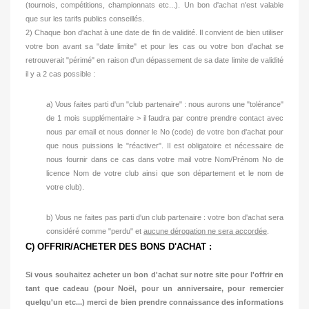
(tournois, compétitions, championnats etc...). Un bon d'achat n'est valable
que sur les tarifs publics conseillés.
2) Chaque bon d'achat à une date de fin de validité. Il convient de bien utiliser
votre bon avant sa "date limite" et pour les cas ou votre bon d'achat se
retrouverait "périmé" en raison d'un dépassement de sa date limite de validité
il y a 2 cas possible :
a) Vous faites parti d'un "club partenaire" : nous aurons une "tolérance"
de 1 mois supplémentaire > il faudra par contre prendre contact avec
nous par email et nous donner le No (code) de votre bon d'achat pour
que nous puissions le "réactiver". Il est obligatoire et nécessaire de
nous fournir dans ce cas dans votre mail votre Nom/Prénom No de
licence Nom de votre club ainsi que son département et le nom de
votre club).
b) Vous ne faites pas parti d'un club partenaire : votre bon d'achat sera
considéré comme "perdu" et
aucune dérogation ne sera accordée
.
C) OFFRIR/ACHETER DES BONS D'ACHAT :
Si vous souhaitez acheter un bon d'achat sur notre site pour l'offrir en
tant que cadeau (pour Noël, pour un anniversaire, pour remercier
quelqu'un etc...) merci de bien prendre connaissance des informations