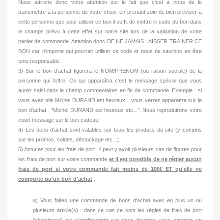
Nous attirons donc votre attention sur le fait que c'est à vous de le
transmettre à la personne de votre choix, en prenant soin de bien préciser à
cette personne que pour utiliser ce bon il suffit de mettre le code du bon dans
le champs prévu à cette effet sur notre site lors de la validation de votre
panier de commande. Attention donc DE NE JAMAIS LAISSER TRAINER CE
BON car n'importe qui pourrait utiliser ce code et nous ne saurons en être
tenu responsable.
3) Sur le bon d'achat figurera le NOM/PRENOM (ou raison sociale) de la
personne qui l'offre. Ce qui apparaîtra c'est le message spécial que vous
aurez saisi dans le champ commentaires en fin de commande. Exemple : si
vous avez mis Michel DURAND est heureux... vous verrez apparaître sur le
bon d'achat : "Michel DURAND est heureux etc...". Nous reproduirons votre
court message sur le bon cadeau.
4) Les bons d'achat sont valables sur tous les produits du site (y compris
sur les promos, soldes, déstockage etc...).
5) Astuces pour les frais de port : il peut y avoir plusieurs cas de figures pour
les frais de port sur votre commande
et il est possible de ne régler aucun
frais de port si votre commande fait moins de 100€ ET qu'elle ne
comporte qu'un bon d'achat
:
a) Vous faites une commande de bons d'achat avec en plus un ou
plusieurs article(s) : dans ce cas ce sont les règles de frais de port