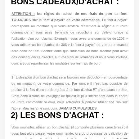
BONS CADEAUX/D'ACHAT :
ATTENTION :
les règles de calcul de nos frais de port se font
TOUJOURS sur le "net à payer" de votre commande
. Le "net à payer"
correspond au montant qu'il vous restera réellement à régler sur votre
commande si vous avez bénéficié de réductions sur celle-ci grâce à
l'utilisation d'un bon d'achat. Exemple : vous avez une commande de 120€ >
vous utilisez un bon d'achat de 30€ > le "net à payer" de votre commande
sera donc de 90€. Sachez donc que l'utilisation de bons d'achat peut avoir
des conséquences directes sur vos frais de livraisons et nous vous invitons
donc à vous reporter sur les modalités sur les frais de port.
1) L'utilisation d'un bon d'achat sera toujours une déduction (en pourcentage
ou en montant) de votre commande. Par contre il n'est pas possible de
profiter à la fois d'une remise grâce à un bon d'achat ET d'une autre remise.
C'est donc à vous de voir/juger ce qui est le plus intéressant dans le cadre
de votre commande si vous vous retrouvez à pouvoir utiliser soit l'un soit
l'autre. Mais les 2 ne sont donc
JAMAIS CUMULABLES
.
2) LES BONS D'ACHAT :
Vous souhaitez utiliser un bon d'achat (il comporte plusieurs caractères) : il
vous faut alors passer votre commande, lors du processus de validation de