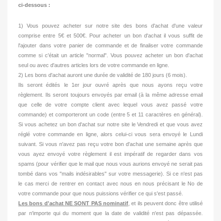
ci-dessous :
1) Vous pouvez acheter sur notre site des bons d'achat d'une valeur
comprise entre 5€ et 500€. Pour acheter un bon d'achat il vous suffit de
l'ajouter dans votre panier de commande et de finaliser votre commande
comme si c'était un article "normal". Vous pouvez acheter un bon d'achat
seul ou avec d'autres articles lors de votre commande en ligne.
2) Les bons d'achat auront une durée de validité de 180 jours (6 mois).
Ils seront édités le 1er jour ouvré après que nous ayons reçu votre
règlement. Ils seront toujours envoyés par email (à la même adresse email
que celle de votre compte client avec lequel vous avez passé votre
commande) et comporteront un code (entre 5 et 11 caractères en général).
Si vous achetez un bon d'achat sur notre site le Vendredi et que vous avez
réglé votre commande en ligne, alors celui-ci vous sera envoyé le Lundi
suivant. Si vous n'avez pas reçu votre bon d'achat une semaine après que
vous ayez envoyé votre règlement il est impératif de regarder dans vos
spams (pour vérifier que le mail que nous vous aurions envoyé ne serait pas
tombé dans vos "mails indésirables" sur votre messagerie). Si ce n'est pas
le cas merci de rentrer en contact avec nous en nous précisant le No de
votre commande pour que nous puissions vérifier ce qui s'est passé.
Les bons d'achat NE SONT PAS nominatif
, et ils peuvent donc être utilisé
par n'importe qui du moment que la date de validité n'est pas dépassée.