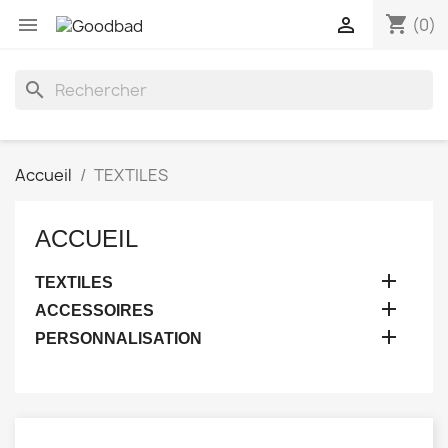
shopping_cart


(0)
search
Accueil
TEXTILES
ACCUEIL

TEXTILES

ACCESSOIRES

PERSONNALISATION