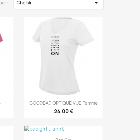

par :
Choisir
Aperçu rapide

S
GOODBAD OPTIQUE VUE Femme
24,00 €
Aperçu rapide
