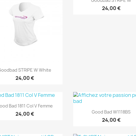
Goodbad STRIPE W
24,00 €
Aperçu rapide

Goodbad STRIPE W White
24,00 €
Aperçu rapide

ood Bad 1811 Col V Femme
Aperçu rapide

Good Bad W1118BS
24,00 €
24,00 €