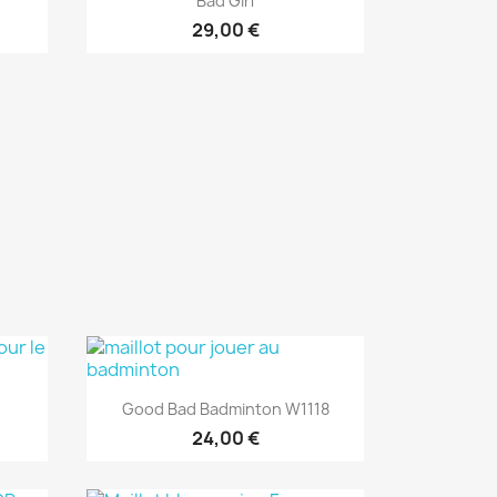
Bad Girl
29,00 €
Aperçu rapide

Good Bad Badminton W1118
24,00 €