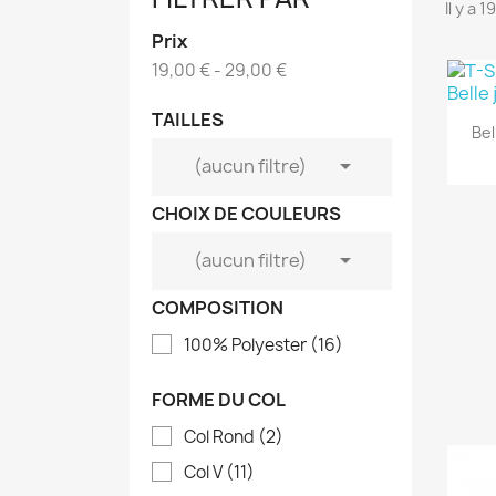
Il y a 
Prix
19,00 € - 29,00 €
TAILLES
Bel

(aucun filtre)
CHOIX DE COULEURS

(aucun filtre)
COMPOSITION
100% Polyester
(16)
FORME DU COL
Col Rond
(2)
Col V
(11)