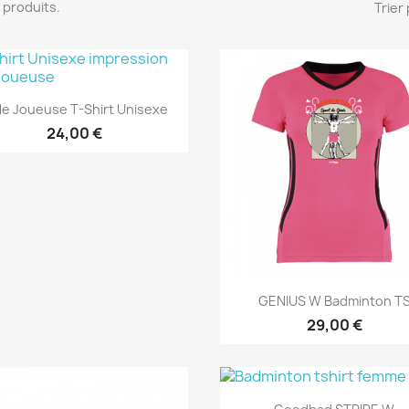
19 produits.
Trier 
Aperçu rapide

le Joueuse T-Shirt Unisexe
24,00 €
Aperçu rapide

GENIUS W Badminton T
29,00 €
Aperçu rapide
