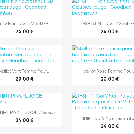
Aperçu rapide
Aperçu rapide


ol V Blanc Avec Motif GB...
T-SHIRT Noir Avec Motif GB
24,00 €
24,00 €
Aperçu rapide
Aperçu rapide


Maillot Vert Femme Pour...
Maillot Rose Femme Pour.
29,00 €
29,00 €
Aperçu rapide

HIRT PINK FLUO GB Classics
Aperçu rapide

TSHIRT Col V Noir Badminto
24,00 €
24,00 €