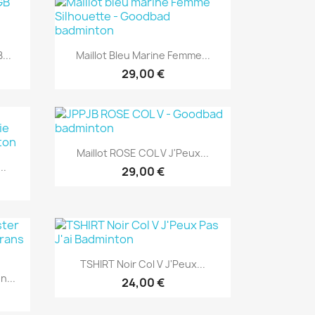
Aperçu rapide

...
Maillot Bleu Marine Femme...
29,00 €
Aperçu rapide

Maillot ROSE COL V J'Peux...
..
29,00 €
Aperçu rapide

TSHIRT Noir Col V J'Peux...
n...
24,00 €