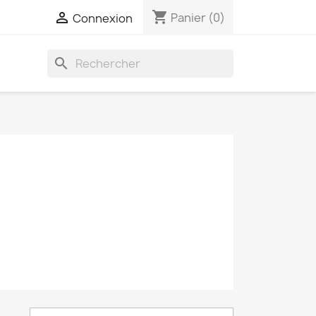
shopping_cart

Panier
(0)
Connexion
search