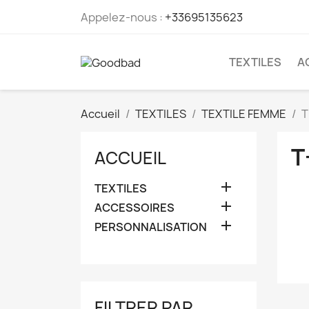
Appelez-nous :
+33695135623
TEXTILES
A
Accueil
TEXTILES
TEXTILE FEMME
T
T
ACCUEIL

TEXTILES

ACCESSOIRES

PERSONNALISATION
FILTRER PAR