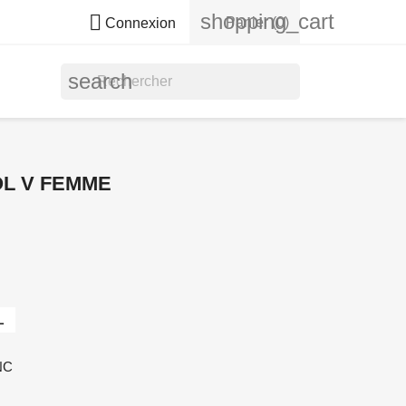
shopping_cart

Panier
(0)
Connexion
search
OL V FEMME
L
NC