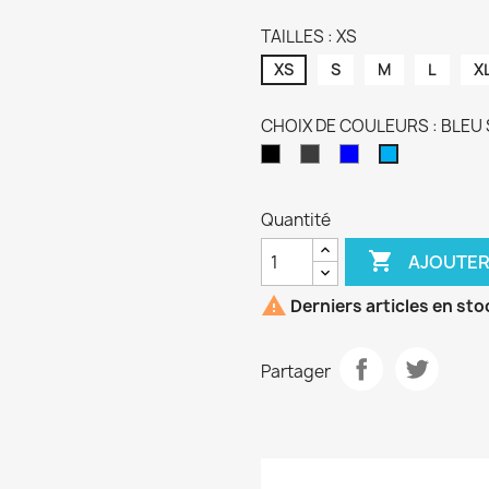
TAILLES : XS
XS
S
M
L
X
CHOIX DE COULEURS : BLEU
NOIR
GRIS
BLEU
BLEU
ANTHRACITE
ROYAL
SAPHIR
Quantité

AJOUTER

Derniers articles en sto
Partager