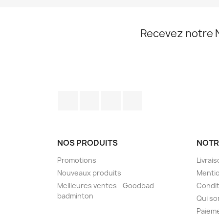
Recevez notre 
Facebook
Twitter
YouTube
Instagram
NOS PRODUITS
NOTR
Promotions
Livrai
Nouveaux produits
Mentio
Meilleures ventes - Goodbad
Condit
badminton
Qui s
Paieme