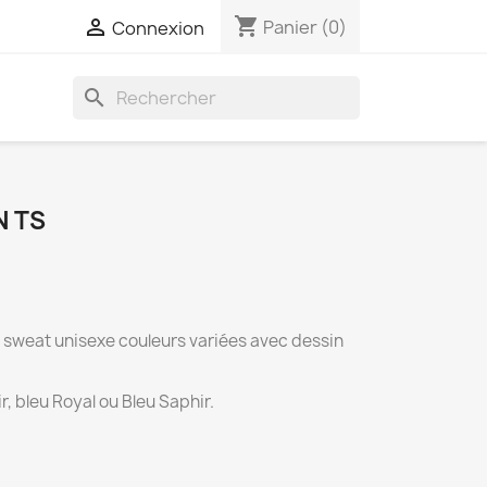
shopping_cart

Panier
(0)
Connexion
search
N TS
 sweat unisexe couleurs variées avec dessin
ir, bleu Royal ou Bleu Saphir.