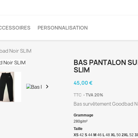
CCESSOIRES
PERSONNALISATION
bad Noir SLIM
BAS PANTALON S
SLIM
45,00 €

TTC
TVA 20%
Bas survêtement Goodbad N
Grammage
280g/m²
Taille
XS
42
S
44
M
46
L
48
XL
50
2XL
52
3