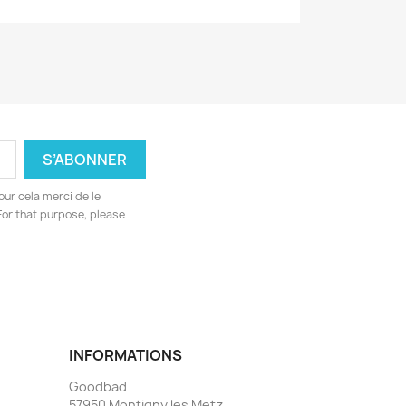
ur cela merci de le
For that purpose, please
INFORMATIONS
Goodbad
57950 Montigny les Metz