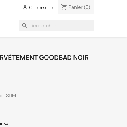
shopping_cart

Panier
(0)
Connexion
search
URVÊTEMENT GOODBAD NOIR
oir SLIM
XL
54