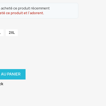
 acheté ce produit récemment
eté ce produit et l'adorent.
L
2XL
 AU PANIER
ck