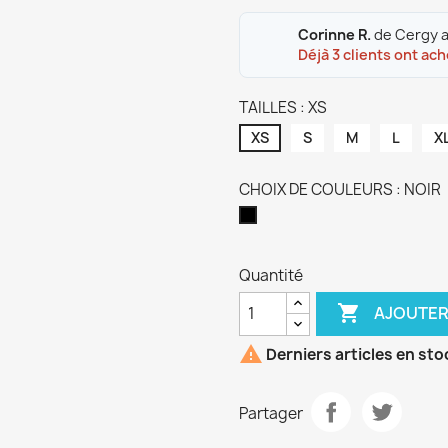
Corinne R.
de Cergy a
Déjà 3 clients ont ach
TAILLES : XS
XS
S
M
L
X
CHOIX DE COULEURS : NOIR
NOIR
Quantité

AJOUTER

Derniers articles en sto
Partager