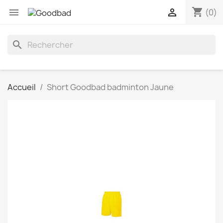
shopping_cart


(0)
search
Accueil
Short Goodbad badminton Jaune