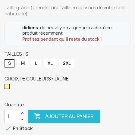
Taille grand (prendre une taille en dessous de votre taille
habituelle)
didier s.
de neuvilly en argonne a acheté ce
produit récemment
Profitez pendant qu'il reste du stock !
TAILLES : S
S
M
L
XL
2XL
CHOIX DE COULEURS : JAUNE
JAUNE
Quantité

AJOUTER AU PANIER

En Stock