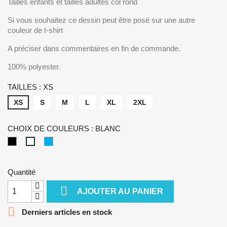
Tailles enfants et tailles adultes col rond
Si vous souhaitez ce dessin peut être posé sur une autre
couleur de t-shirt
A préciser dans commentaires en fin de commande.
100% polyester.
TAILLES : XS
XS
S
M
L
XL
2XL
CHOIX DE COULEURS : BLANC
NOIR
BLEU
BLANC
SAPHIR
Quantité

AJOUTER AU PANIER

Derniers articles en stock