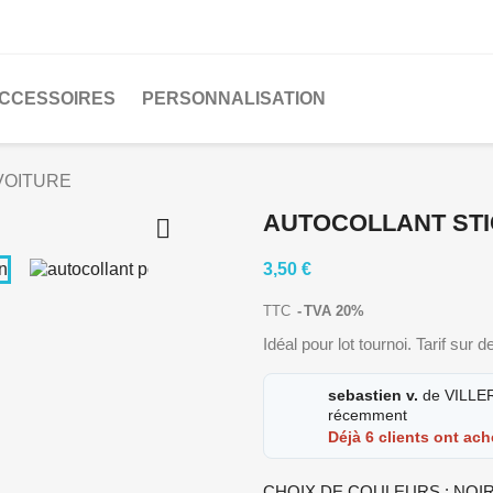
CCESSOIRES
PERSONNALISATION
VOITURE
AUTOCOLLANT STI

3,50 €
TTC
TVA 20%
Idéal pour lot tournoi. Tarif su
sebastien v.
de VILLER
récemment
Déjà 6 clients ont ach
CHOIX DE COULEURS : NOI