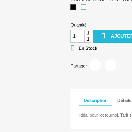
BLANC
NOIR
Quantité

AJOUTER

En Stock
Partager
Description
Détails
Idéal pour lot tournoi. Tar