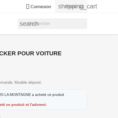
shopping_cart

Panier
(0)
Connexion
search
CKER POUR VOITURE
r demande. Modèle déposé.
S LA MONTAGNE a acheté ce produit
eté ce produit et l'adorent.
R