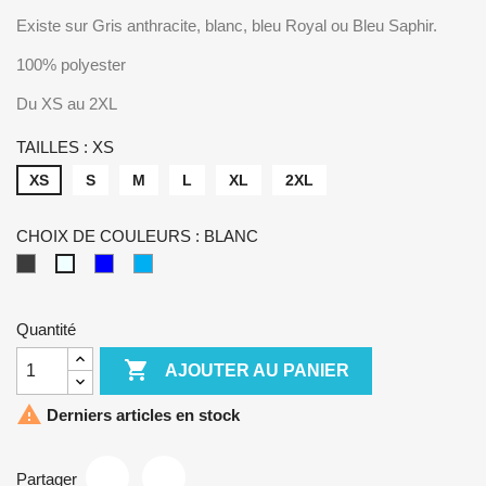
Existe sur Gris anthracite, blanc, bleu Royal ou Bleu Saphir.
100% polyester
Du XS au 2XL
TAILLES : XS
XS
S
M
L
XL
2XL
CHOIX DE COULEURS : BLANC
GRIS
BLEU
BLEU
BLANC
ANTHRACITE
ROYAL
SAPHIR
Quantité

AJOUTER AU PANIER

Derniers articles en stock
Partager