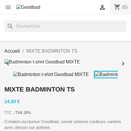
shopping_cart


(0)
search
Accueil
MIXTE BADMINTON TS


MIXTE BADMINTON TS
24,00 €
TTC
TVA 20%
Création exclusive Goodbad, sweat unisexe couleurs variées
avec dessin sur poitrine.