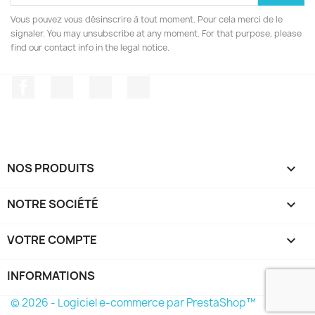
Vous pouvez vous désinscrire à tout moment. Pour cela merci de le
signaler. You may unsubscribe at any moment. For that purpose, please
find our contact info in the legal notice.
Facebook
Twitter
YouTube
Instagram
NOS PRODUITS

NOTRE SOCIÉTÉ

VOTRE COMPTE

INFORMATIONS
keyboard_arrow_down
© 2026 - Logiciel e-commerce par PrestaShop™