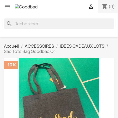
shopping_cart


(0)
search
Accueil
ACCESSOIRES
IDEES CADEAUX LOTS
Sac Tote Bag Goodbad Or
-10%