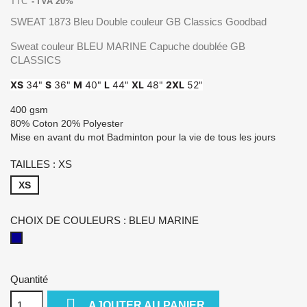
TTC
TVA 20%
SWEAT 1873 Bleu Double couleur GB Classics Goodbad
Sweat couleur BLEU MARINE Capuche doublée GB
CLASSICS
XS
34"
S
36"
M
40"
L
44"
XL
48"
2XL
52"
400 gsm
80% Coton 20% Polyester
Mise en avant du mot Badminton pour la vie de tous les jours
TAILLES : XS
XS
CHOIX DE COULEURS : BLEU MARINE
BLEU
MARINE
Quantité

AJOUTER AU PANIER