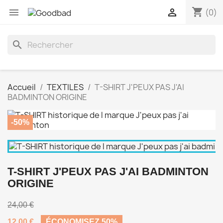
shopping_cart


(0)
search
Accueil
TEXTILES
T-SHIRT J'PEUX PAS J'AI
BADMINTON ORIGINE
-50%
T-SHIRT J'PEUX PAS J'AI BADMINTON
ORIGINE
24,00 €
12,00 €
ÉCONOMISEZ 50%