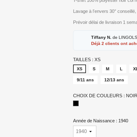
T-shirt 100% polyester noir col ro
Lavage à l'envers 30° conseillé,
Prévoir délai de livraison 1 sem
Tiffany N.
de LINGOLSH
Déjà 2 clients ont ach
TAILLES : XS
XS
S
M
L
X
9/11 ans
12/13 ans
CHOIX DE COULEURS : NOI
NOIR
Année de Naissance : 1940