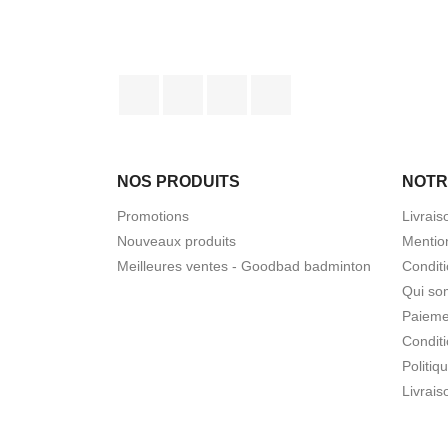
Facebook
Twitter
YouTube
Instagram
NOS PRODUITS
NOTR
Promotions
Livrais
Nouveaux produits
Mentio
Meilleures ventes - Goodbad badminton
Condit
Qui so
Paieme
Conditi
Politiq
Livrais