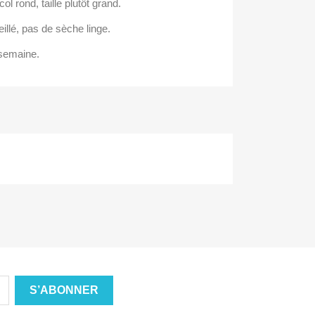
ol rond, taille plutôt grand.
illé, pas de sèche linge.
 semaine.