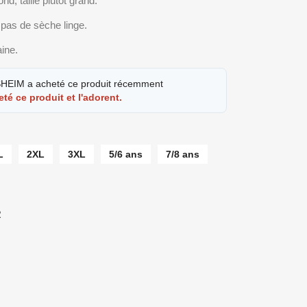
nd, taille plutôt grand.
 pas de sèche linge.
aine.
EIM a acheté ce produit récemment
eté ce produit et l'adorent.
L
2XL
3XL
5/6 ans
7/8 ans
R